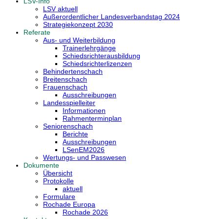
LSV-Info
LSV aktuell
Außerordentlicher Landesverbandstag 2024
Strategiekonzept 2030
Referate
Aus- und Weiterbildung
Trainerlehrgänge
Schiedsrichterausbildung
Schiedsrichterlizenzen
Behindertenschach
Breitenschach
Frauenschach
Ausschreibungen
Landesspielleiter
Informationen
Rahmenterminplan
Seniorenschach
Berichte
Ausschreibungen
LSenEM2026
Wertungs- und Passwesen
Dokumente
Übersicht
Protokolle
aktuell
Formulare
Rochade Europa
Rochade 2026