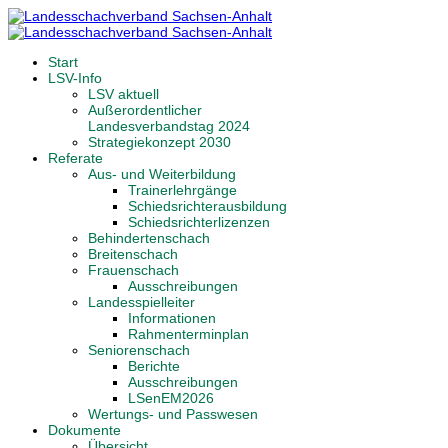
Start
LSV-Info
LSV aktuell
Außerordentlicher
Landesverbandstag 2024
Strategiekonzept 2030
Referate
Aus- und Weiterbildung
Trainerlehrgänge
Schiedsrichterausbildung
Schiedsrichterlizenzen
Behindertenschach
Breitenschach
Frauenschach
Ausschreibungen
Landesspielleiter
Informationen
Rahmenterminplan
Seniorenschach
Berichte
Ausschreibungen
LSenEM2026
Wertungs- und Passwesen
Dokumente
Übersicht