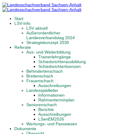
Start
LSV-Info
LSV aktuell
Außerordentlicher
Landesverbandstag 2024
Strategiekonzept 2030
Referate
Aus- und Weiterbildung
Trainerlehrgänge
Schiedsrichterausbildung
Schiedsrichterlizenzen
Behindertenschach
Breitenschach
Frauenschach
Ausschreibungen
Landesspielleiter
Informationen
Rahmenterminplan
Seniorenschach
Berichte
Ausschreibungen
LSenEM2026
Wertungs- und Passwesen
Dokumente
Übersicht