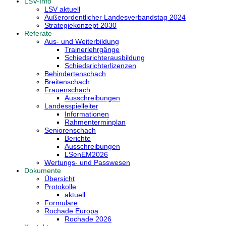
LSV-Info
LSV aktuell
Außerordentlicher Landesverbandstag 2024
Strategiekonzept 2030
Referate
Aus- und Weiterbildung
Trainerlehrgänge
Schiedsrichterausbildung
Schiedsrichterlizenzen
Behindertenschach
Breitenschach
Frauenschach
Ausschreibungen
Landesspielleiter
Informationen
Rahmenterminplan
Seniorenschach
Berichte
Ausschreibungen
LSenEM2026
Wertungs- und Passwesen
Dokumente
Übersicht
Protokolle
aktuell
Formulare
Rochade Europa
Rochade 2026