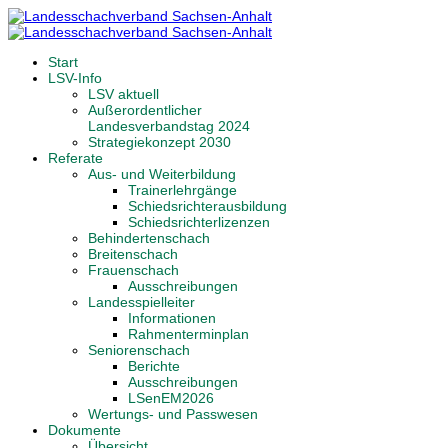
Start
LSV-Info
LSV aktuell
Außerordentlicher
Landesverbandstag 2024
Strategiekonzept 2030
Referate
Aus- und Weiterbildung
Trainerlehrgänge
Schiedsrichterausbildung
Schiedsrichterlizenzen
Behindertenschach
Breitenschach
Frauenschach
Ausschreibungen
Landesspielleiter
Informationen
Rahmenterminplan
Seniorenschach
Berichte
Ausschreibungen
LSenEM2026
Wertungs- und Passwesen
Dokumente
Übersicht