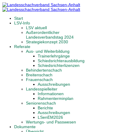
Start
LSV-Info
LSV aktuell
Außerordentlicher
Landesverbandstag 2024
Strategiekonzept 2030
Referate
Aus- und Weiterbildung
Trainerlehrgänge
Schiedsrichterausbildung
Schiedsrichterlizenzen
Behindertenschach
Breitenschach
Frauenschach
Ausschreibungen
Landesspielleiter
Informationen
Rahmenterminplan
Seniorenschach
Berichte
Ausschreibungen
LSenEM2026
Wertungs- und Passwesen
Dokumente
Übersicht