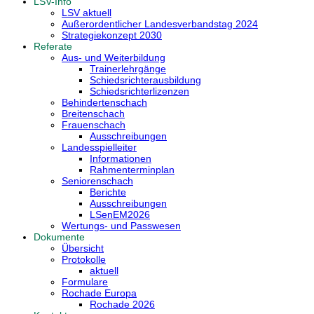
LSV-Info
LSV aktuell
Außerordentlicher Landesverbandstag 2024
Strategiekonzept 2030
Referate
Aus- und Weiterbildung
Trainerlehrgänge
Schiedsrichterausbildung
Schiedsrichterlizenzen
Behindertenschach
Breitenschach
Frauenschach
Ausschreibungen
Landesspielleiter
Informationen
Rahmenterminplan
Seniorenschach
Berichte
Ausschreibungen
LSenEM2026
Wertungs- und Passwesen
Dokumente
Übersicht
Protokolle
aktuell
Formulare
Rochade Europa
Rochade 2026