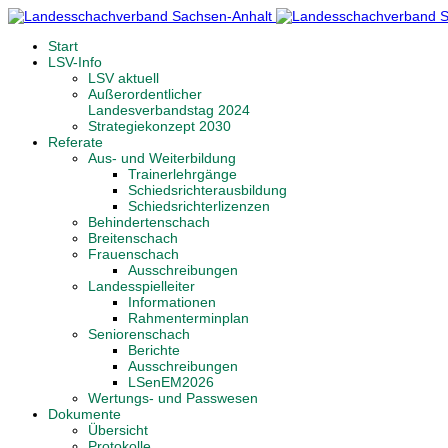
Start
LSV-Info
LSV aktuell
Außerordentlicher
Landesverbandstag 2024
Strategiekonzept 2030
Referate
Aus- und Weiterbildung
Trainerlehrgänge
Schiedsrichterausbildung
Schiedsrichterlizenzen
Behindertenschach
Breitenschach
Frauenschach
Ausschreibungen
Landesspielleiter
Informationen
Rahmenterminplan
Seniorenschach
Berichte
Ausschreibungen
LSenEM2026
Wertungs- und Passwesen
Dokumente
Übersicht
Protokolle