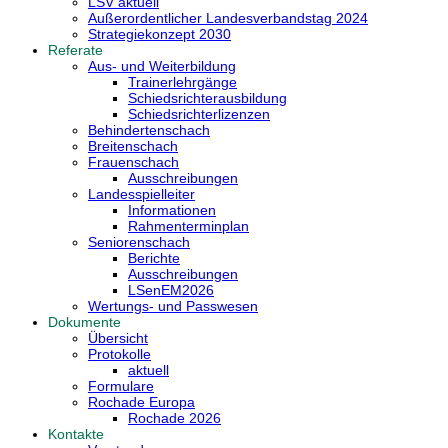
LSV aktuell
Außerordentlicher Landesverbandstag 2024
Strategiekonzept 2030
Referate
Aus- und Weiterbildung
Trainerlehrgänge
Schiedsrichterausbildung
Schiedsrichterlizenzen
Behindertenschach
Breitenschach
Frauenschach
Ausschreibungen
Landesspielleiter
Informationen
Rahmenterminplan
Seniorenschach
Berichte
Ausschreibungen
LSenEM2026
Wertungs- und Passwesen
Dokumente
Übersicht
Protokolle
aktuell
Formulare
Rochade Europa
Rochade 2026
Kontakte