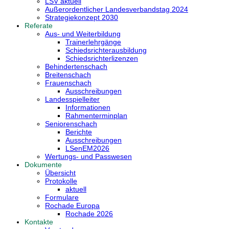
LSV aktuell
Außerordentlicher Landesverbandstag 2024
Strategiekonzept 2030
Referate
Aus- und Weiterbildung
Trainerlehrgänge
Schiedsrichterausbildung
Schiedsrichterlizenzen
Behindertenschach
Breitenschach
Frauenschach
Ausschreibungen
Landesspielleiter
Informationen
Rahmenterminplan
Seniorenschach
Berichte
Ausschreibungen
LSenEM2026
Wertungs- und Passwesen
Dokumente
Übersicht
Protokolle
aktuell
Formulare
Rochade Europa
Rochade 2026
Kontakte