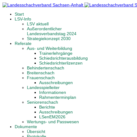
Start
LSV-Info
LSV aktuell
Außerordentlicher
Landesverbandstag 2024
Strategiekonzept 2030
Referate
Aus- und Weiterbildung
Trainerlehrgänge
Schiedsrichterausbildung
Schiedsrichterlizenzen
Behindertenschach
Breitenschach
Frauenschach
Ausschreibungen
Landesspielleiter
Informationen
Rahmenterminplan
Seniorenschach
Berichte
Ausschreibungen
LSenEM2026
Wertungs- und Passwesen
Dokumente
Übersicht
Protokolle