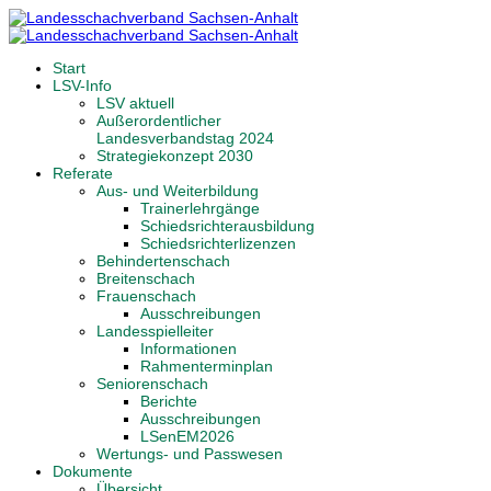
Start
LSV-Info
LSV aktuell
Außerordentlicher
Landesverbandstag 2024
Strategiekonzept 2030
Referate
Aus- und Weiterbildung
Trainerlehrgänge
Schiedsrichterausbildung
Schiedsrichterlizenzen
Behindertenschach
Breitenschach
Frauenschach
Ausschreibungen
Landesspielleiter
Informationen
Rahmenterminplan
Seniorenschach
Berichte
Ausschreibungen
LSenEM2026
Wertungs- und Passwesen
Dokumente
Übersicht