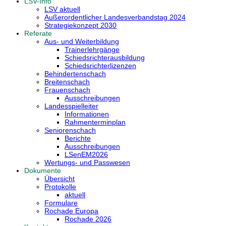
LSV-Info
LSV aktuell
Außerordentlicher Landesverbandstag 2024
Strategiekonzept 2030
Referate
Aus- und Weiterbildung
Trainerlehrgänge
Schiedsrichterausbildung
Schiedsrichterlizenzen
Behindertenschach
Breitenschach
Frauenschach
Ausschreibungen
Landesspielleiter
Informationen
Rahmenterminplan
Seniorenschach
Berichte
Ausschreibungen
LSenEM2026
Wertungs- und Passwesen
Dokumente
Übersicht
Protokolle
aktuell
Formulare
Rochade Europa
Rochade 2026