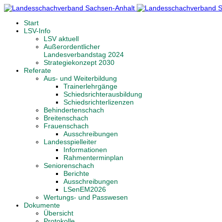
Start
LSV-Info
LSV aktuell
Außerordentlicher
Landesverbandstag 2024
Strategiekonzept 2030
Referate
Aus- und Weiterbildung
Trainerlehrgänge
Schiedsrichterausbildung
Schiedsrichterlizenzen
Behindertenschach
Breitenschach
Frauenschach
Ausschreibungen
Landesspielleiter
Informationen
Rahmenterminplan
Seniorenschach
Berichte
Ausschreibungen
LSenEM2026
Wertungs- und Passwesen
Dokumente
Übersicht
Protokolle