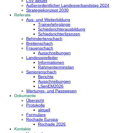
LSV aktuell
Außerordentlicher Landesverbandstag 2024
Strategiekonzept 2030
Referate
Aus- und Weiterbildung
Trainerlehrgänge
Schiedsrichterausbildung
Schiedsrichterlizenzen
Behindertenschach
Breitenschach
Frauenschach
Ausschreibungen
Landesspielleiter
Informationen
Rahmenterminplan
Seniorenschach
Berichte
Ausschreibungen
LSenEM2026
Wertungs- und Passwesen
Dokumente
Übersicht
Protokolle
aktuell
Formulare
Rochade Europa
Rochade 2026
Kontakte