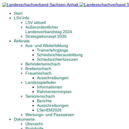
Start
LSV-Info
LSV aktuell
Außerordentlicher
Landesverbandstag 2024
Strategiekonzept 2030
Referate
Aus- und Weiterbildung
Trainerlehrgänge
Schiedsrichterausbildung
Schiedsrichterlizenzen
Behindertenschach
Breitenschach
Frauenschach
Ausschreibungen
Landesspielleiter
Informationen
Rahmenterminplan
Seniorenschach
Berichte
Ausschreibungen
LSenEM2026
Wertungs- und Passwesen
Dokumente
Übersicht
Protokolle