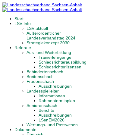
Start
LSV-Info
LSV aktuell
Außerordentlicher
Landesverbandstag 2024
Strategiekonzept 2030
Referate
Aus- und Weiterbildung
Trainerlehrgänge
Schiedsrichterausbildung
Schiedsrichterlizenzen
Behindertenschach
Breitenschach
Frauenschach
Ausschreibungen
Landesspielleiter
Informationen
Rahmenterminplan
Seniorenschach
Berichte
Ausschreibungen
LSenEM2026
Wertungs- und Passwesen
Dokumente
Übersicht