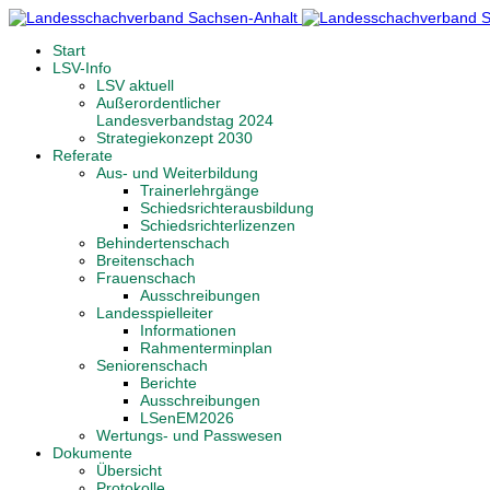
Start
LSV-Info
LSV aktuell
Außerordentlicher
Landesverbandstag 2024
Strategiekonzept 2030
Referate
Aus- und Weiterbildung
Trainerlehrgänge
Schiedsrichterausbildung
Schiedsrichterlizenzen
Behindertenschach
Breitenschach
Frauenschach
Ausschreibungen
Landesspielleiter
Informationen
Rahmenterminplan
Seniorenschach
Berichte
Ausschreibungen
LSenEM2026
Wertungs- und Passwesen
Dokumente
Übersicht
Protokolle