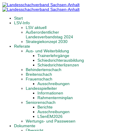
Start
LSV-Info
LSV aktuell
Außerordentlicher
Landesverbandstag 2024
Strategiekonzept 2030
Referate
Aus- und Weiterbildung
Trainerlehrgänge
Schiedsrichterausbildung
Schiedsrichterlizenzen
Behindertenschach
Breitenschach
Frauenschach
Ausschreibungen
Landesspielleiter
Informationen
Rahmenterminplan
Seniorenschach
Berichte
Ausschreibungen
LSenEM2026
Wertungs- und Passwesen
Dokumente
Übersicht