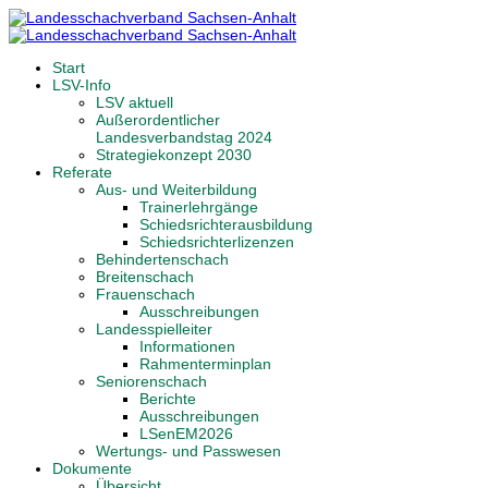
Start
LSV-Info
LSV aktuell
Außerordentlicher
Landesverbandstag 2024
Strategiekonzept 2030
Referate
Aus- und Weiterbildung
Trainerlehrgänge
Schiedsrichterausbildung
Schiedsrichterlizenzen
Behindertenschach
Breitenschach
Frauenschach
Ausschreibungen
Landesspielleiter
Informationen
Rahmenterminplan
Seniorenschach
Berichte
Ausschreibungen
LSenEM2026
Wertungs- und Passwesen
Dokumente
Übersicht