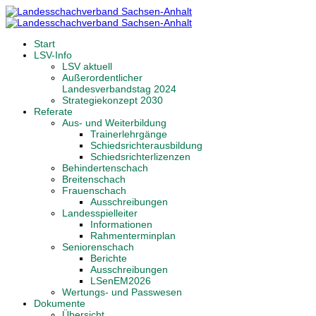
Start
LSV-Info
LSV aktuell
Außerordentlicher
Landesverbandstag 2024
Strategiekonzept 2030
Referate
Aus- und Weiterbildung
Trainerlehrgänge
Schiedsrichterausbildung
Schiedsrichterlizenzen
Behindertenschach
Breitenschach
Frauenschach
Ausschreibungen
Landesspielleiter
Informationen
Rahmenterminplan
Seniorenschach
Berichte
Ausschreibungen
LSenEM2026
Wertungs- und Passwesen
Dokumente
Übersicht