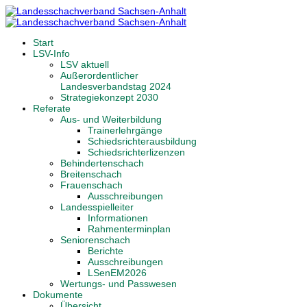
Start
LSV-Info
LSV aktuell
Außerordentlicher
Landesverbandstag 2024
Strategiekonzept 2030
Referate
Aus- und Weiterbildung
Trainerlehrgänge
Schiedsrichterausbildung
Schiedsrichterlizenzen
Behindertenschach
Breitenschach
Frauenschach
Ausschreibungen
Landesspielleiter
Informationen
Rahmenterminplan
Seniorenschach
Berichte
Ausschreibungen
LSenEM2026
Wertungs- und Passwesen
Dokumente
Übersicht