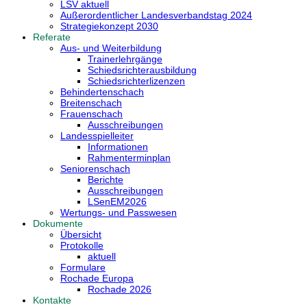
LSV aktuell
Außerordentlicher Landesverbandstag 2024
Strategiekonzept 2030
Referate
Aus- und Weiterbildung
Trainerlehrgänge
Schiedsrichterausbildung
Schiedsrichterlizenzen
Behindertenschach
Breitenschach
Frauenschach
Ausschreibungen
Landesspielleiter
Informationen
Rahmenterminplan
Seniorenschach
Berichte
Ausschreibungen
LSenEM2026
Wertungs- und Passwesen
Dokumente
Übersicht
Protokolle
aktuell
Formulare
Rochade Europa
Rochade 2026
Kontakte