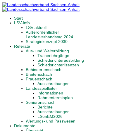
Start
LSV-Info
LSV aktuell
Außerordentlicher
Landesverbandstag 2024
Strategiekonzept 2030
Referate
Aus- und Weiterbildung
Trainerlehrgänge
Schiedsrichterausbildung
Schiedsrichterlizenzen
Behindertenschach
Breitenschach
Frauenschach
Ausschreibungen
Landesspielleiter
Informationen
Rahmenterminplan
Seniorenschach
Berichte
Ausschreibungen
LSenEM2026
Wertungs- und Passwesen
Dokumente
Übersicht