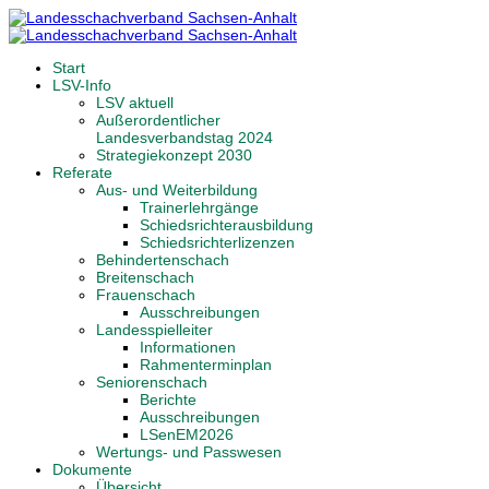
Start
LSV-Info
LSV aktuell
Außerordentlicher
Landesverbandstag 2024
Strategiekonzept 2030
Referate
Aus- und Weiterbildung
Trainerlehrgänge
Schiedsrichterausbildung
Schiedsrichterlizenzen
Behindertenschach
Breitenschach
Frauenschach
Ausschreibungen
Landesspielleiter
Informationen
Rahmenterminplan
Seniorenschach
Berichte
Ausschreibungen
LSenEM2026
Wertungs- und Passwesen
Dokumente
Übersicht