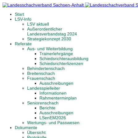
Start
LSV-Info
LSV aktuell
Außerordentlicher
Landesverbandstag 2024
Strategiekonzept 2030
Referate
Aus- und Weiterbildung
Trainerlehrgänge
Schiedsrichterausbildung
Schiedsrichterlizenzen
Behindertenschach
Breitenschach
Frauenschach
Ausschreibungen
Landesspielleiter
Informationen
Rahmenterminplan
Seniorenschach
Berichte
Ausschreibungen
LSenEM2026
Wertungs- und Passwesen
Dokumente
Übersicht
Protokolle