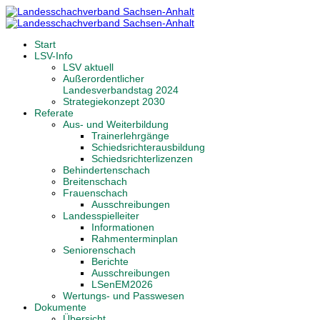
Start
LSV-Info
LSV aktuell
Außerordentlicher
Landesverbandstag 2024
Strategiekonzept 2030
Referate
Aus- und Weiterbildung
Trainerlehrgänge
Schiedsrichterausbildung
Schiedsrichterlizenzen
Behindertenschach
Breitenschach
Frauenschach
Ausschreibungen
Landesspielleiter
Informationen
Rahmenterminplan
Seniorenschach
Berichte
Ausschreibungen
LSenEM2026
Wertungs- und Passwesen
Dokumente
Übersicht