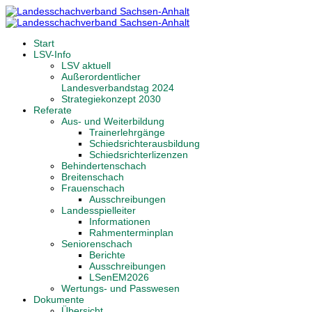
Start
LSV-Info
LSV aktuell
Außerordentlicher
Landesverbandstag 2024
Strategiekonzept 2030
Referate
Aus- und Weiterbildung
Trainerlehrgänge
Schiedsrichterausbildung
Schiedsrichterlizenzen
Behindertenschach
Breitenschach
Frauenschach
Ausschreibungen
Landesspielleiter
Informationen
Rahmenterminplan
Seniorenschach
Berichte
Ausschreibungen
LSenEM2026
Wertungs- und Passwesen
Dokumente
Übersicht