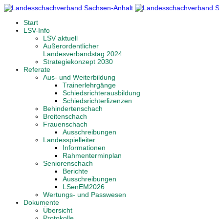
Start
LSV-Info
LSV aktuell
Außerordentlicher
Landesverbandstag 2024
Strategiekonzept 2030
Referate
Aus- und Weiterbildung
Trainerlehrgänge
Schiedsrichterausbildung
Schiedsrichterlizenzen
Behindertenschach
Breitenschach
Frauenschach
Ausschreibungen
Landesspielleiter
Informationen
Rahmenterminplan
Seniorenschach
Berichte
Ausschreibungen
LSenEM2026
Wertungs- und Passwesen
Dokumente
Übersicht
Protokolle