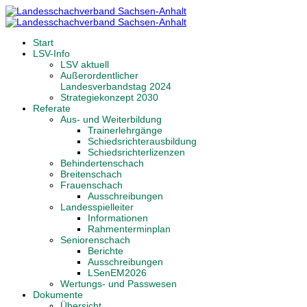
Start
LSV-Info
LSV aktuell
Außerordentlicher
Landesverbandstag 2024
Strategiekonzept 2030
Referate
Aus- und Weiterbildung
Trainerlehrgänge
Schiedsrichterausbildung
Schiedsrichterlizenzen
Behindertenschach
Breitenschach
Frauenschach
Ausschreibungen
Landesspielleiter
Informationen
Rahmenterminplan
Seniorenschach
Berichte
Ausschreibungen
LSenEM2026
Wertungs- und Passwesen
Dokumente
Übersicht