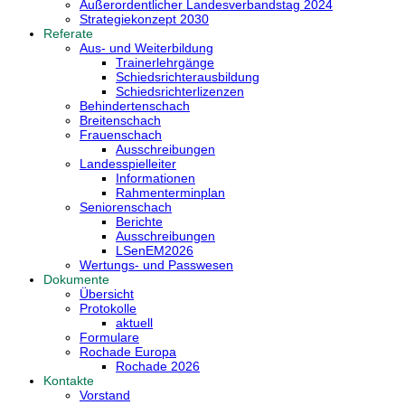
Außerordentlicher Landesverbandstag 2024
Strategiekonzept 2030
Referate
Aus- und Weiterbildung
Trainerlehrgänge
Schiedsrichterausbildung
Schiedsrichterlizenzen
Behindertenschach
Breitenschach
Frauenschach
Ausschreibungen
Landesspielleiter
Informationen
Rahmenterminplan
Seniorenschach
Berichte
Ausschreibungen
LSenEM2026
Wertungs- und Passwesen
Dokumente
Übersicht
Protokolle
aktuell
Formulare
Rochade Europa
Rochade 2026
Kontakte
Vorstand