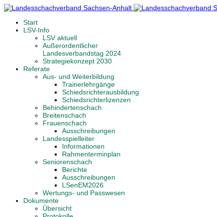
Start
LSV-Info
LSV aktuell
Außerordentlicher
Landesverbandstag 2024
Strategiekonzept 2030
Referate
Aus- und Weiterbildung
Trainerlehrgänge
Schiedsrichterausbildung
Schiedsrichterlizenzen
Behindertenschach
Breitenschach
Frauenschach
Ausschreibungen
Landesspielleiter
Informationen
Rahmenterminplan
Seniorenschach
Berichte
Ausschreibungen
LSenEM2026
Wertungs- und Passwesen
Dokumente
Übersicht
Protokolle