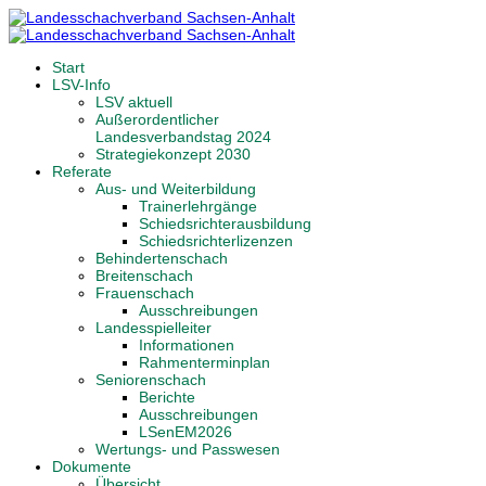
Start
LSV-Info
LSV aktuell
Außerordentlicher
Landesverbandstag 2024
Strategiekonzept 2030
Referate
Aus- und Weiterbildung
Trainerlehrgänge
Schiedsrichterausbildung
Schiedsrichterlizenzen
Behindertenschach
Breitenschach
Frauenschach
Ausschreibungen
Landesspielleiter
Informationen
Rahmenterminplan
Seniorenschach
Berichte
Ausschreibungen
LSenEM2026
Wertungs- und Passwesen
Dokumente
Übersicht