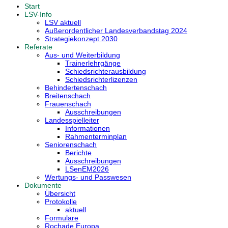
Start
LSV-Info
LSV aktuell
Außerordentlicher Landesverbandstag 2024
Strategiekonzept 2030
Referate
Aus- und Weiterbildung
Trainerlehrgänge
Schiedsrichterausbildung
Schiedsrichterlizenzen
Behindertenschach
Breitenschach
Frauenschach
Ausschreibungen
Landesspielleiter
Informationen
Rahmenterminplan
Seniorenschach
Berichte
Ausschreibungen
LSenEM2026
Wertungs- und Passwesen
Dokumente
Übersicht
Protokolle
aktuell
Formulare
Rochade Europa