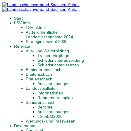
Start
LSV-Info
LSV aktuell
Außerordentlicher
Landesverbandstag 2024
Strategiekonzept 2030
Referate
Aus- und Weiterbildung
Trainerlehrgänge
Schiedsrichterausbildung
Schiedsrichterlizenzen
Behindertenschach
Breitenschach
Frauenschach
Ausschreibungen
Landesspielleiter
Informationen
Rahmenterminplan
Seniorenschach
Berichte
Ausschreibungen
LSenEM2026
Wertungs- und Passwesen
Dokumente
Übersicht