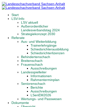
Start
LSV-Info
LSV aktuell
Außerordentlicher
Landesverbandstag 2024
Strategiekonzept 2030
Referate
Aus- und Weiterbildung
Trainerlehrgänge
Schiedsrichterausbildung
Schiedsrichterlizenzen
Behindertenschach
Breitenschach
Frauenschach
Ausschreibungen
Landesspielleiter
Informationen
Rahmenterminplan
Seniorenschach
Berichte
Ausschreibungen
LSenEM2026
Wertungs- und Passwesen
Dokumente
Übersicht