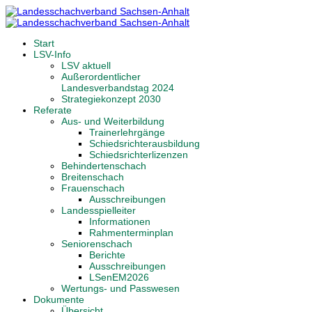
Start
LSV-Info
LSV aktuell
Außerordentlicher
Landesverbandstag 2024
Strategiekonzept 2030
Referate
Aus- und Weiterbildung
Trainerlehrgänge
Schiedsrichterausbildung
Schiedsrichterlizenzen
Behindertenschach
Breitenschach
Frauenschach
Ausschreibungen
Landesspielleiter
Informationen
Rahmenterminplan
Seniorenschach
Berichte
Ausschreibungen
LSenEM2026
Wertungs- und Passwesen
Dokumente
Übersicht