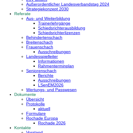
Außerordentlicher Landesverbandstag 2024
Strategiekonzept 2030
Referate
Aus- und Weiterbildung
Trainerlehrgänge
Schiedsrichterausbildung
Schiedsrichterlizenzen
Behindertenschach
Breitenschach
Frauenschach
Ausschreibungen
Landesspielleiter
Informationen
Rahmenterminplan
Seniorenschach
Berichte
Ausschreibungen
LSenEM2026
Wertungs- und Passwesen
Dokumente
Übersicht
Protokolle
aktuell
Formulare
Rochade Europa
Rochade 2026
Kontakte
Vorstand