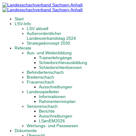
Start
LSV-Info
LSV aktuell
Außerordentlicher
Landesverbandstag 2024
Strategiekonzept 2030
Referate
Aus- und Weiterbildung
Trainerlehrgänge
Schiedsrichterausbildung
Schiedsrichterlizenzen
Behindertenschach
Breitenschach
Frauenschach
Ausschreibungen
Landesspielleiter
Informationen
Rahmenterminplan
Seniorenschach
Berichte
Ausschreibungen
LSenEM2026
Wertungs- und Passwesen
Dokumente
Übersicht