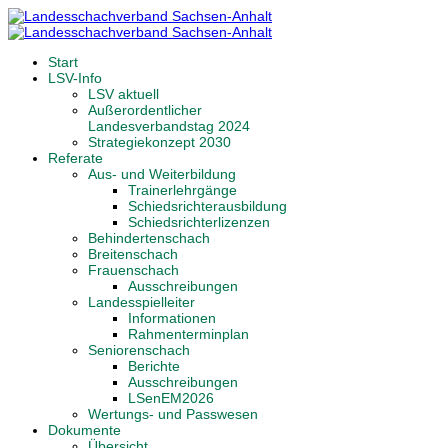
Start
LSV-Info
LSV aktuell
Außerordentlicher
Landesverbandstag 2024
Strategiekonzept 2030
Referate
Aus- und Weiterbildung
Trainerlehrgänge
Schiedsrichterausbildung
Schiedsrichterlizenzen
Behindertenschach
Breitenschach
Frauenschach
Ausschreibungen
Landesspielleiter
Informationen
Rahmenterminplan
Seniorenschach
Berichte
Ausschreibungen
LSenEM2026
Wertungs- und Passwesen
Dokumente
Übersicht