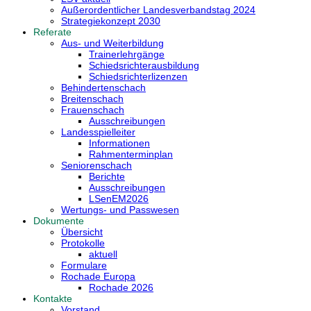
Außerordentlicher Landesverbandstag 2024
Strategiekonzept 2030
Referate
Aus- und Weiterbildung
Trainerlehrgänge
Schiedsrichterausbildung
Schiedsrichterlizenzen
Behindertenschach
Breitenschach
Frauenschach
Ausschreibungen
Landesspielleiter
Informationen
Rahmenterminplan
Seniorenschach
Berichte
Ausschreibungen
LSenEM2026
Wertungs- und Passwesen
Dokumente
Übersicht
Protokolle
aktuell
Formulare
Rochade Europa
Rochade 2026
Kontakte
Vorstand