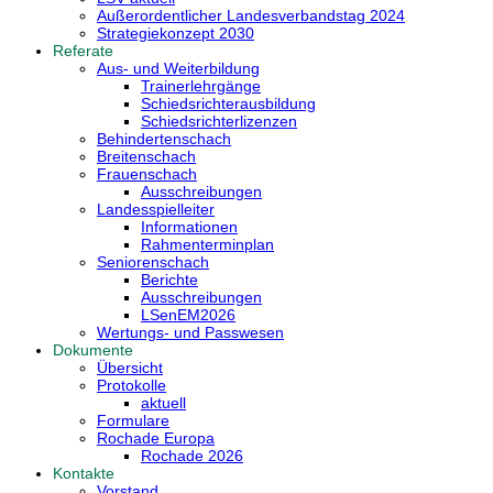
Außerordentlicher Landesverbandstag 2024
Strategiekonzept 2030
Referate
Aus- und Weiterbildung
Trainerlehrgänge
Schiedsrichterausbildung
Schiedsrichterlizenzen
Behindertenschach
Breitenschach
Frauenschach
Ausschreibungen
Landesspielleiter
Informationen
Rahmenterminplan
Seniorenschach
Berichte
Ausschreibungen
LSenEM2026
Wertungs- und Passwesen
Dokumente
Übersicht
Protokolle
aktuell
Formulare
Rochade Europa
Rochade 2026
Kontakte
Vorstand