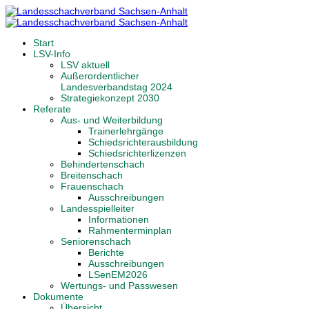
Start
LSV-Info
LSV aktuell
Außerordentlicher
Landesverbandstag 2024
Strategiekonzept 2030
Referate
Aus- und Weiterbildung
Trainerlehrgänge
Schiedsrichterausbildung
Schiedsrichterlizenzen
Behindertenschach
Breitenschach
Frauenschach
Ausschreibungen
Landesspielleiter
Informationen
Rahmenterminplan
Seniorenschach
Berichte
Ausschreibungen
LSenEM2026
Wertungs- und Passwesen
Dokumente
Übersicht