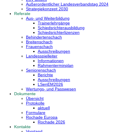
Außerordentlicher Landesverbandstag 2024
Strategiekonzept 2030
Referate
Aus- und Weiterbildung
Trainerlehrgänge
Schiedsrichterausbildung
Schiedsrichterlizenzen
Behindertenschach
Breitenschach
Frauenschach
Ausschreibungen
Landesspielleiter
Informationen
Rahmenterminplan
Seniorenschach
Berichte
Ausschreibungen
LSenEM2026
Wertungs- und Passwesen
Dokumente
Übersicht
Protokolle
aktuell
Formulare
Rochade Europa
Rochade 2026
Kontakte
Vorstand