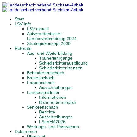
Start
LSV-Info
LSV aktuell
Außerordentlicher
Landesverbandstag 2024
Strategiekonzept 2030
Referate
Aus- und Weiterbildung
Trainerlehrgänge
Schiedsrichterausbildung
Schiedsrichterlizenzen
Behindertenschach
Breitenschach
Frauenschach
Ausschreibungen
Landesspielleiter
Informationen
Rahmenterminplan
Seniorenschach
Berichte
Ausschreibungen
LSenEM2026
Wertungs- und Passwesen
Dokumente
Übersicht