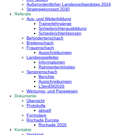
Außerordentlicher Landesverbandstag 2024
Strategiekonzept 2030
Referate
Aus- und Weiterbildung
Trainerlehrgänge
Schiedsrichterausbildung
Schiedsrichterlizenzen
Behindertenschach
Breitenschach
Frauenschach
Ausschreibungen
Landesspielleiter
Informationen
Rahmenterminplan
Seniorenschach
Berichte
Ausschreibungen
LSenEM2026
Wertungs- und Passwesen
Dokumente
Übersicht
Protokolle
aktuell
Formulare
Rochade Europa
Rochade 2026
Kontakte
Vorstand