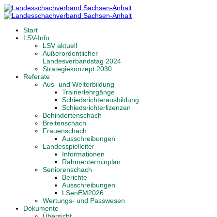
Start
LSV-Info
LSV aktuell
Außerordentlicher
Landesverbandstag 2024
Strategiekonzept 2030
Referate
Aus- und Weiterbildung
Trainerlehrgänge
Schiedsrichterausbildung
Schiedsrichterlizenzen
Behindertenschach
Breitenschach
Frauenschach
Ausschreibungen
Landesspielleiter
Informationen
Rahmenterminplan
Seniorenschach
Berichte
Ausschreibungen
LSenEM2026
Wertungs- und Passwesen
Dokumente
Übersicht