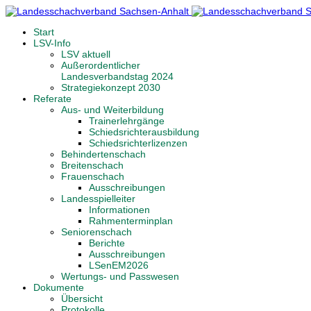
Start
LSV-Info
LSV aktuell
Außerordentlicher
Landesverbandstag 2024
Strategiekonzept 2030
Referate
Aus- und Weiterbildung
Trainerlehrgänge
Schiedsrichterausbildung
Schiedsrichterlizenzen
Behindertenschach
Breitenschach
Frauenschach
Ausschreibungen
Landesspielleiter
Informationen
Rahmenterminplan
Seniorenschach
Berichte
Ausschreibungen
LSenEM2026
Wertungs- und Passwesen
Dokumente
Übersicht
Protokolle