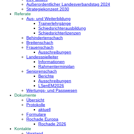
Außerordentlicher Landesverbandstag 2024
Strategiekonzept 2030
Referate
Aus- und Weiterbildung
Trainerlehrgänge
Schiedsrichterausbildung
Schiedsrichterlizenzen
Behindertenschach
Breitenschach
Frauenschach
Ausschreibungen
Landesspielleiter
Informationen
Rahmenterminplan
Seniorenschach
Berichte
Ausschreibungen
LSenEM2026
Wertungs- und Passwesen
Dokumente
Übersicht
Protokolle
aktuell
Formulare
Rochade Europa
Rochade 2026
Kontakte
Vorstand