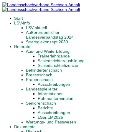
Start
LSV-Info
LSV aktuell
Außerordentlicher
Landesverbandstag 2024
Strategiekonzept 2030
Referate
Aus- und Weiterbildung
Trainerlehrgänge
Schiedsrichterausbildung
Schiedsrichterlizenzen
Behindertenschach
Breitenschach
Frauenschach
Ausschreibungen
Landesspielleiter
Informationen
Rahmenterminplan
Seniorenschach
Berichte
Ausschreibungen
LSenEM2026
Wertungs- und Passwesen
Dokumente
Übersicht