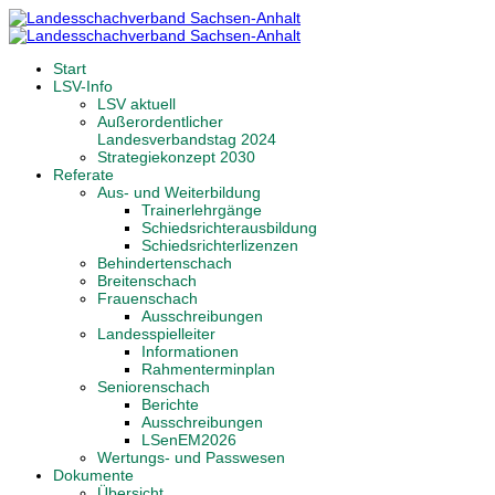
Start
LSV-Info
LSV aktuell
Außerordentlicher
Landesverbandstag 2024
Strategiekonzept 2030
Referate
Aus- und Weiterbildung
Trainerlehrgänge
Schiedsrichterausbildung
Schiedsrichterlizenzen
Behindertenschach
Breitenschach
Frauenschach
Ausschreibungen
Landesspielleiter
Informationen
Rahmenterminplan
Seniorenschach
Berichte
Ausschreibungen
LSenEM2026
Wertungs- und Passwesen
Dokumente
Übersicht