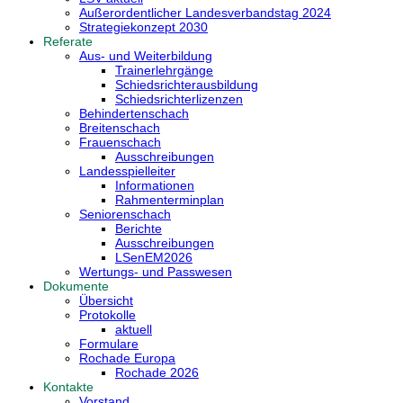
Außerordentlicher Landesverbandstag 2024
Strategiekonzept 2030
Referate
Aus- und Weiterbildung
Trainerlehrgänge
Schiedsrichterausbildung
Schiedsrichterlizenzen
Behindertenschach
Breitenschach
Frauenschach
Ausschreibungen
Landesspielleiter
Informationen
Rahmenterminplan
Seniorenschach
Berichte
Ausschreibungen
LSenEM2026
Wertungs- und Passwesen
Dokumente
Übersicht
Protokolle
aktuell
Formulare
Rochade Europa
Rochade 2026
Kontakte
Vorstand