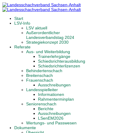
Start
LSV-Info
LSV aktuell
Außerordentlicher
Landesverbandstag 2024
Strategiekonzept 2030
Referate
Aus- und Weiterbildung
Trainerlehrgänge
Schiedsrichterausbildung
Schiedsrichterlizenzen
Behindertenschach
Breitenschach
Frauenschach
Ausschreibungen
Landesspielleiter
Informationen
Rahmenterminplan
Seniorenschach
Berichte
Ausschreibungen
LSenEM2026
Wertungs- und Passwesen
Dokumente
Übersicht