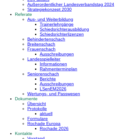
Außerordentlicher Landesverbandstag 2024
Strategiekonzept 2030
Referate
Aus- und Weiterbildung
Trainerlehrgänge
Schiedsrichterausbildung
Schiedsrichterlizenzen
Behindertenschach
Breitenschach
Frauenschach
Ausschreibungen
Landesspielleiter
Informationen
Rahmenterminplan
Seniorenschach
Berichte
Ausschreibungen
LSenEM2026
Wertungs- und Passwesen
Dokumente
Übersicht
Protokolle
aktuell
Formulare
Rochade Europa
Rochade 2026
Kontakte
Vorstand