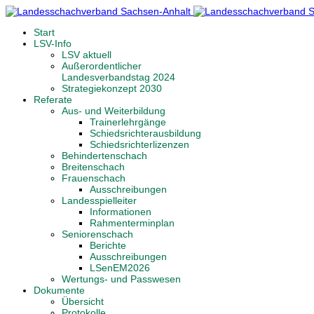
Start
LSV-Info
LSV aktuell
Außerordentlicher
Landesverbandstag 2024
Strategiekonzept 2030
Referate
Aus- und Weiterbildung
Trainerlehrgänge
Schiedsrichterausbildung
Schiedsrichterlizenzen
Behindertenschach
Breitenschach
Frauenschach
Ausschreibungen
Landesspielleiter
Informationen
Rahmenterminplan
Seniorenschach
Berichte
Ausschreibungen
LSenEM2026
Wertungs- und Passwesen
Dokumente
Übersicht
Protokolle