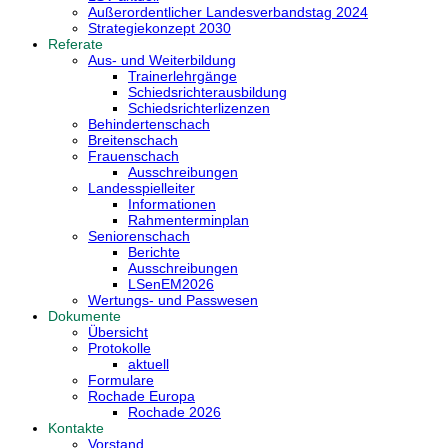
Außerordentlicher Landesverbandstag 2024
Strategiekonzept 2030
Referate
Aus- und Weiterbildung
Trainerlehrgänge
Schiedsrichterausbildung
Schiedsrichterlizenzen
Behindertenschach
Breitenschach
Frauenschach
Ausschreibungen
Landesspielleiter
Informationen
Rahmenterminplan
Seniorenschach
Berichte
Ausschreibungen
LSenEM2026
Wertungs- und Passwesen
Dokumente
Übersicht
Protokolle
aktuell
Formulare
Rochade Europa
Rochade 2026
Kontakte
Vorstand