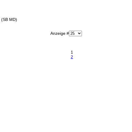
r (SB MD)
Anzeige #
1
2