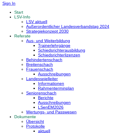
Sign In
Start
LSV-Info
LSV aktuell
Außerordentlicher Landesverbandstag 2024
Strategiekonzept 2030
Referate
Aus- und Weiterbildung
Trainerlehrgänge
Schiedsrichterausbildung
Schiedsrichterlizenzen
Behindertenschach
Breitenschach
Frauenschach
Ausschreibungen
Landesspielleiter
Informationen
Rahmenterminplan
Seniorenschach
Berichte
Ausschreibungen
LSenEM2026
Wertungs- und Passwesen
Dokumente
Übersicht
Protokolle
aktuell