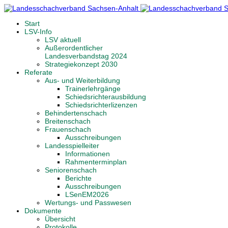
Start
LSV-Info
LSV aktuell
Außerordentlicher
Landesverbandstag 2024
Strategiekonzept 2030
Referate
Aus- und Weiterbildung
Trainerlehrgänge
Schiedsrichterausbildung
Schiedsrichterlizenzen
Behindertenschach
Breitenschach
Frauenschach
Ausschreibungen
Landesspielleiter
Informationen
Rahmenterminplan
Seniorenschach
Berichte
Ausschreibungen
LSenEM2026
Wertungs- und Passwesen
Dokumente
Übersicht
Protokolle