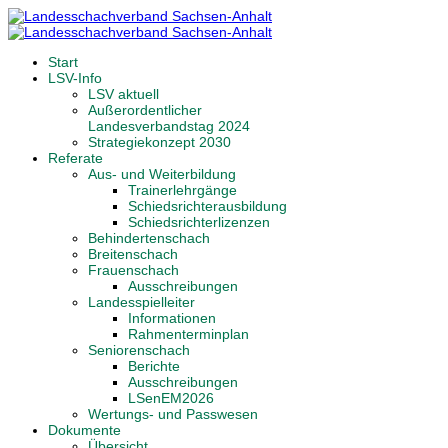
Start
LSV-Info
LSV aktuell
Außerordentlicher
Landesverbandstag 2024
Strategiekonzept 2030
Referate
Aus- und Weiterbildung
Trainerlehrgänge
Schiedsrichterausbildung
Schiedsrichterlizenzen
Behindertenschach
Breitenschach
Frauenschach
Ausschreibungen
Landesspielleiter
Informationen
Rahmenterminplan
Seniorenschach
Berichte
Ausschreibungen
LSenEM2026
Wertungs- und Passwesen
Dokumente
Übersicht