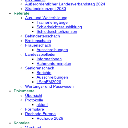
Außerordentlicher Landesverbandstag 2024
Strategiekonzept 2030
Referate
Aus- und Weiterbildung
Trainerlehrgänge
Schiedsrichterausbildung
Schiedsrichterlizenzen
Behindertenschach
Breitenschach
Frauenschach
Ausschreibungen
Landesspielleiter
Informationen
Rahmenterminplan
Seniorenschach
Berichte
Ausschreibungen
LSenEM2026
Wertungs- und Passwesen
Dokumente
Übersicht
Protokolle
aktuell
Formulare
Rochade Europa
Rochade 2026
Kontakte
Vorstand