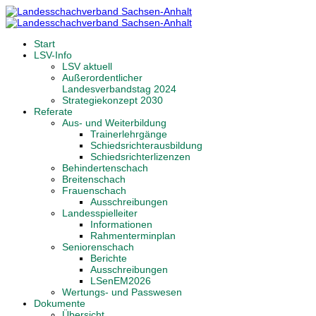
Start
LSV-Info
LSV aktuell
Außerordentlicher
Landesverbandstag 2024
Strategiekonzept 2030
Referate
Aus- und Weiterbildung
Trainerlehrgänge
Schiedsrichterausbildung
Schiedsrichterlizenzen
Behindertenschach
Breitenschach
Frauenschach
Ausschreibungen
Landesspielleiter
Informationen
Rahmenterminplan
Seniorenschach
Berichte
Ausschreibungen
LSenEM2026
Wertungs- und Passwesen
Dokumente
Übersicht