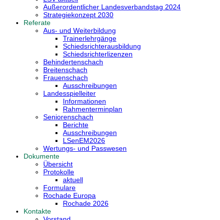
Außerordentlicher Landesverbandstag 2024
Strategiekonzept 2030
Referate
Aus- und Weiterbildung
Trainerlehrgänge
Schiedsrichterausbildung
Schiedsrichterlizenzen
Behindertenschach
Breitenschach
Frauenschach
Ausschreibungen
Landesspielleiter
Informationen
Rahmenterminplan
Seniorenschach
Berichte
Ausschreibungen
LSenEM2026
Wertungs- und Passwesen
Dokumente
Übersicht
Protokolle
aktuell
Formulare
Rochade Europa
Rochade 2026
Kontakte
Vorstand