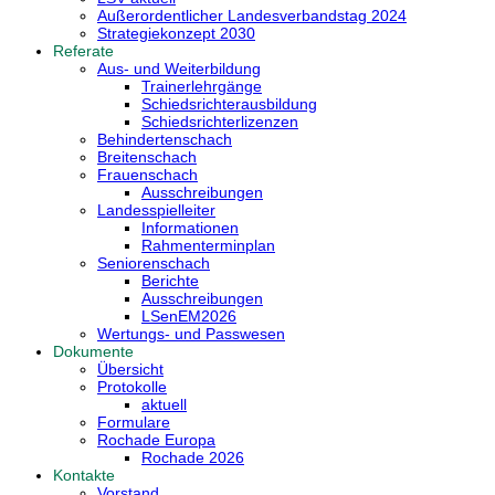
Außerordentlicher Landesverbandstag 2024
Strategiekonzept 2030
Referate
Aus- und Weiterbildung
Trainerlehrgänge
Schiedsrichterausbildung
Schiedsrichterlizenzen
Behindertenschach
Breitenschach
Frauenschach
Ausschreibungen
Landesspielleiter
Informationen
Rahmenterminplan
Seniorenschach
Berichte
Ausschreibungen
LSenEM2026
Wertungs- und Passwesen
Dokumente
Übersicht
Protokolle
aktuell
Formulare
Rochade Europa
Rochade 2026
Kontakte
Vorstand