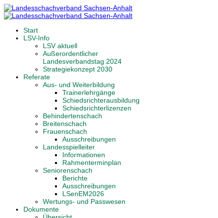
Start
LSV-Info
LSV aktuell
Außerordentlicher
Landesverbandstag 2024
Strategiekonzept 2030
Referate
Aus- und Weiterbildung
Trainerlehrgänge
Schiedsrichterausbildung
Schiedsrichterlizenzen
Behindertenschach
Breitenschach
Frauenschach
Ausschreibungen
Landesspielleiter
Informationen
Rahmenterminplan
Seniorenschach
Berichte
Ausschreibungen
LSenEM2026
Wertungs- und Passwesen
Dokumente
Übersicht