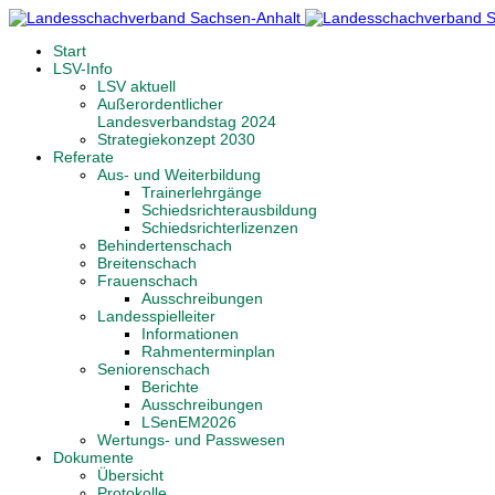
Start
LSV-Info
LSV aktuell
Außerordentlicher
Landesverbandstag 2024
Strategiekonzept 2030
Referate
Aus- und Weiterbildung
Trainerlehrgänge
Schiedsrichterausbildung
Schiedsrichterlizenzen
Behindertenschach
Breitenschach
Frauenschach
Ausschreibungen
Landesspielleiter
Informationen
Rahmenterminplan
Seniorenschach
Berichte
Ausschreibungen
LSenEM2026
Wertungs- und Passwesen
Dokumente
Übersicht
Protokolle