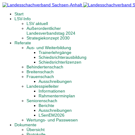
Start
LSV-Info
LSV aktuell
Außerordentlicher
Landesverbandstag 2024
Strategiekonzept 2030
Referate
Aus- und Weiterbildung
Trainerlehrgänge
Schiedsrichterausbildung
Schiedsrichterlizenzen
Behindertenschach
Breitenschach
Frauenschach
Ausschreibungen
Landesspielleiter
Informationen
Rahmenterminplan
Seniorenschach
Berichte
Ausschreibungen
LSenEM2026
Wertungs- und Passwesen
Dokumente
Übersicht
Protokolle