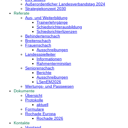
Außerordentlicher Landesverbandstag 2024
Strategiekonzept 2030
Referate
Aus- und Weiterbildung
Trainerlehrgänge
Schiedsrichterausbildung
Schiedsrichterlizenzen
Behindertenschach
Breitenschach
Frauenschach
Ausschreibungen
Landesspielleiter
Informationen
Rahmenterminplan
Seniorenschach
Berichte
Ausschreibungen
LSenEM2026
Wertungs- und Passwesen
Dokumente
Übersicht
Protokolle
aktuell
Formulare
Rochade Europa
Rochade 2026
Kontakte
Vorstand