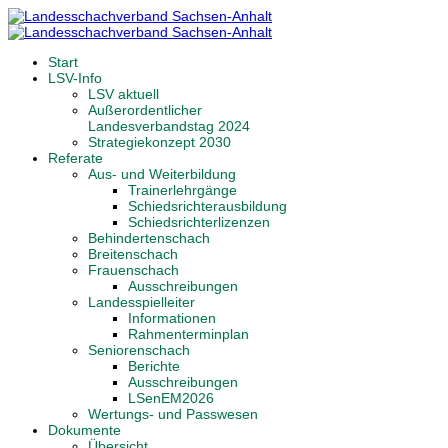
Start
LSV-Info
LSV aktuell
Außerordentlicher
Landesverbandstag 2024
Strategiekonzept 2030
Referate
Aus- und Weiterbildung
Trainerlehrgänge
Schiedsrichterausbildung
Schiedsrichterlizenzen
Behindertenschach
Breitenschach
Frauenschach
Ausschreibungen
Landesspielleiter
Informationen
Rahmenterminplan
Seniorenschach
Berichte
Ausschreibungen
LSenEM2026
Wertungs- und Passwesen
Dokumente
Übersicht