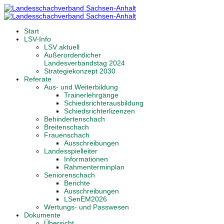
Start
LSV-Info
LSV aktuell
Außerordentlicher
Landesverbandstag 2024
Strategiekonzept 2030
Referate
Aus- und Weiterbildung
Trainerlehrgänge
Schiedsrichterausbildung
Schiedsrichterlizenzen
Behindertenschach
Breitenschach
Frauenschach
Ausschreibungen
Landesspielleiter
Informationen
Rahmenterminplan
Seniorenschach
Berichte
Ausschreibungen
LSenEM2026
Wertungs- und Passwesen
Dokumente
Übersicht