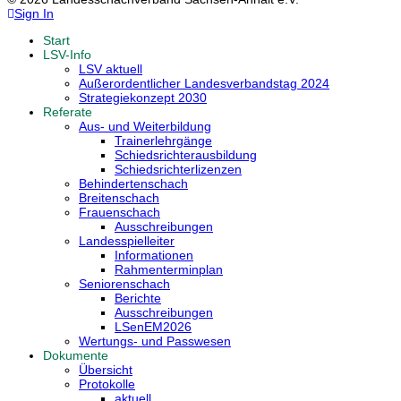
Sign In
Start
LSV-Info
LSV aktuell
Außerordentlicher Landesverbandstag 2024
Strategiekonzept 2030
Referate
Aus- und Weiterbildung
Trainerlehrgänge
Schiedsrichterausbildung
Schiedsrichterlizenzen
Behindertenschach
Breitenschach
Frauenschach
Ausschreibungen
Landesspielleiter
Informationen
Rahmenterminplan
Seniorenschach
Berichte
Ausschreibungen
LSenEM2026
Wertungs- und Passwesen
Dokumente
Übersicht
Protokolle
aktuell