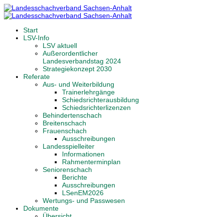
Start
LSV-Info
LSV aktuell
Außerordentlicher
Landesverbandstag 2024
Strategiekonzept 2030
Referate
Aus- und Weiterbildung
Trainerlehrgänge
Schiedsrichterausbildung
Schiedsrichterlizenzen
Behindertenschach
Breitenschach
Frauenschach
Ausschreibungen
Landesspielleiter
Informationen
Rahmenterminplan
Seniorenschach
Berichte
Ausschreibungen
LSenEM2026
Wertungs- und Passwesen
Dokumente
Übersicht