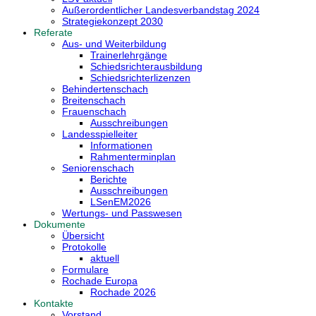
Außerordentlicher Landesverbandstag 2024
Strategiekonzept 2030
Referate
Aus- und Weiterbildung
Trainerlehrgänge
Schiedsrichterausbildung
Schiedsrichterlizenzen
Behindertenschach
Breitenschach
Frauenschach
Ausschreibungen
Landesspielleiter
Informationen
Rahmenterminplan
Seniorenschach
Berichte
Ausschreibungen
LSenEM2026
Wertungs- und Passwesen
Dokumente
Übersicht
Protokolle
aktuell
Formulare
Rochade Europa
Rochade 2026
Kontakte
Vorstand