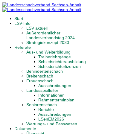
Start
LSV-Info
LSV aktuell
Außerordentlicher
Landesverbandstag 2024
Strategiekonzept 2030
Referate
Aus- und Weiterbildung
Trainerlehrgänge
Schiedsrichterausbildung
Schiedsrichterlizenzen
Behindertenschach
Breitenschach
Frauenschach
Ausschreibungen
Landesspielleiter
Informationen
Rahmenterminplan
Seniorenschach
Berichte
Ausschreibungen
LSenEM2026
Wertungs- und Passwesen
Dokumente
Übersicht