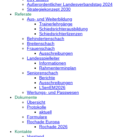
Außerordentlicher Landesverbandstag 2024
Strategiekonzept 2030
Referate
Aus- und Weiterbildung
Trainerlehrgänge
Schiedsrichterausbildung
Schiedsrichterlizenzen
Behindertenschach
Breitenschach
Frauenschach
Ausschreibungen
Landesspielleiter
Informationen
Rahmenterminplan
Seniorenschach
Berichte
Ausschreibungen
LSenEM2026
Wertungs- und Passwesen
Dokumente
Übersicht
Protokolle
aktuell
Formulare
Rochade Europa
Rochade 2026
Kontakte
Vorstand