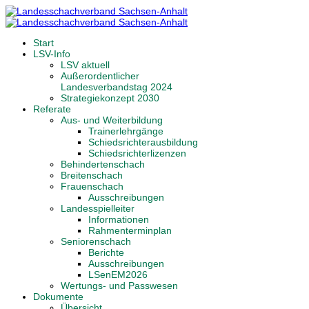
Start
LSV-Info
LSV aktuell
Außerordentlicher
Landesverbandstag 2024
Strategiekonzept 2030
Referate
Aus- und Weiterbildung
Trainerlehrgänge
Schiedsrichterausbildung
Schiedsrichterlizenzen
Behindertenschach
Breitenschach
Frauenschach
Ausschreibungen
Landesspielleiter
Informationen
Rahmenterminplan
Seniorenschach
Berichte
Ausschreibungen
LSenEM2026
Wertungs- und Passwesen
Dokumente
Übersicht