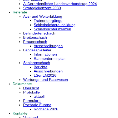
Außerordentlicher Landesverbandstag 2024
Strategiekonzept 2030
Referate
Aus- und Weiterbildung
Trainerlehrgänge
Schiedsrichterausbildung
Schiedsrichterlizenzen
Behindertenschach
Breitenschach
Frauenschach
Ausschreibungen
Landesspielleiter
Informationen
Rahmenterminplan
Seniorenschach
Berichte
Ausschreibungen
LSenEM2026
Wertungs- und Passwesen
Dokumente
Übersicht
Protokolle
aktuell
Formulare
Rochade Europa
Rochade 2026
Kontakte
Vorstand