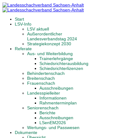
Start
LSV-Info
LSV aktuell
Außerordentlicher
Landesverbandstag 2024
Strategiekonzept 2030
Referate
Aus- und Weiterbildung
Trainerlehrgänge
Schiedsrichterausbildung
Schiedsrichterlizenzen
Behindertenschach
Breitenschach
Frauenschach
Ausschreibungen
Landesspielleiter
Informationen
Rahmenterminplan
Seniorenschach
Berichte
Ausschreibungen
LSenEM2026
Wertungs- und Passwesen
Dokumente
Übersicht