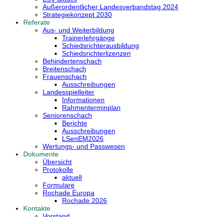
Außerordentlicher Landesverbandstag 2024
Strategiekonzept 2030
Referate
Aus- und Weiterbildung
Trainerlehrgänge
Schiedsrichterausbildung
Schiedsrichterlizenzen
Behindertenschach
Breitenschach
Frauenschach
Ausschreibungen
Landesspielleiter
Informationen
Rahmenterminplan
Seniorenschach
Berichte
Ausschreibungen
LSenEM2026
Wertungs- und Passwesen
Dokumente
Übersicht
Protokolle
aktuell
Formulare
Rochade Europa
Rochade 2026
Kontakte
Vorstand