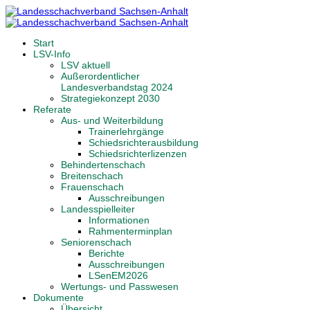
Start
LSV-Info
LSV aktuell
Außerordentlicher
Landesverbandstag 2024
Strategiekonzept 2030
Referate
Aus- und Weiterbildung
Trainerlehrgänge
Schiedsrichterausbildung
Schiedsrichterlizenzen
Behindertenschach
Breitenschach
Frauenschach
Ausschreibungen
Landesspielleiter
Informationen
Rahmenterminplan
Seniorenschach
Berichte
Ausschreibungen
LSenEM2026
Wertungs- und Passwesen
Dokumente
Übersicht